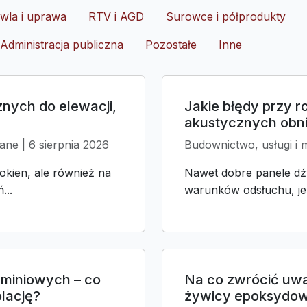
wla i uprawa
RTV i AGD
Surowce i półprodukty
Administracja publiczna
Pozostałe
Inne
znych do elewacji,
Jakie błędy przy 
akustycznych obni
ane | 6 sierpnia 2026
Budownictwo, usługi i 
okien, ale również na
Nawet dobre panele dź
...
warunków odsłuchu, jeś
uminiowych – co
Na co zwrócić uw
olację?
żywicy epoksydow