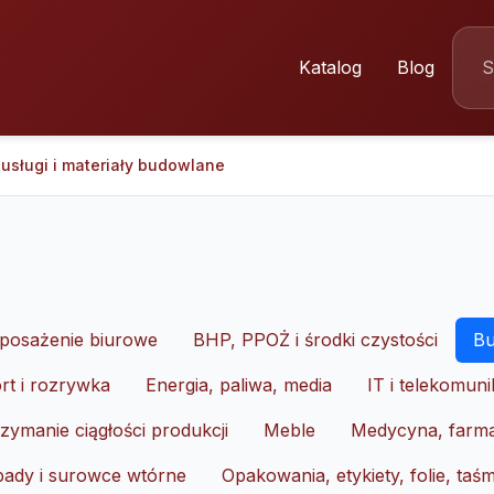
Katalog
Blog
usługi i materiały budowlane
wyposażenie biurowe
BHP, PPOŻ i środki czystości
Bu
rt i rozrywka
Energia, paliwa, media
IT i telekomuni
zymanie ciągłości produkcji
Meble
Medycyna, farma
ady i surowce wtórne
Opakowania, etykiety, folie, taś