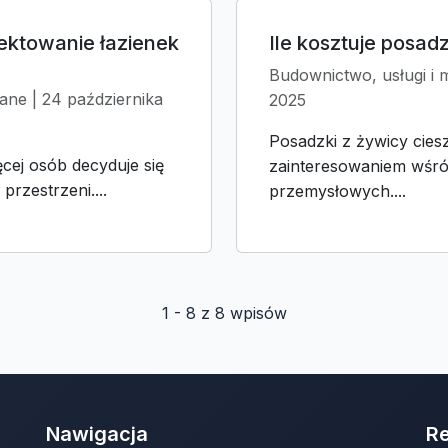
ektowanie łazienek
Ile kosztuje posa
Budownictwo, usługi i 
ane | 24 października
2025
Posadzki z żywicy cies
cej osób decyduje się
zainteresowaniem wśró
rzestrzeni....
przemysłowych....
1 - 8 z 8 wpisów
Nawigacja
R