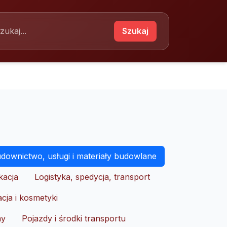
Szukaj
downictwo, usługi i materiały budowlane
kacja
Logistyka, spedycja, transport
cja i kosmetyki
my
Pojazdy i środki transportu