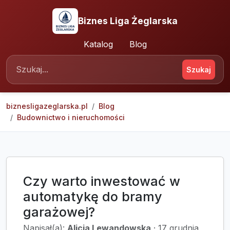
Biznes Liga Żeglarska
Katalog
Blog
Szukaj
biznesligazeglarska.pl
Blog
Budownictwo i nieruchomości
Czy warto inwestować w
automatykę do bramy
garażowej?
Napisał(a):
Alicja Lewandowska
·
17 grudnia