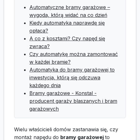
Automatyczne bramy garażowe –
wygoda, którą widać na co dzień
Kiedy automatyka naprawdę się
opłaca?
A co z kosztami? Czy napęd się
zwraca?
Czy automatykę można zamontować
w każdej bramie?
Automatyka do bramy garażowej to
inwestycja, którą się odczuwa
każdego dnia
Bramy garażowe - Konstal -
producent garaży blaszanych i bram
garażowych
Wielu właścicieli domów zastanawia się, czy
montaż napędu do
bramy garażowej
to