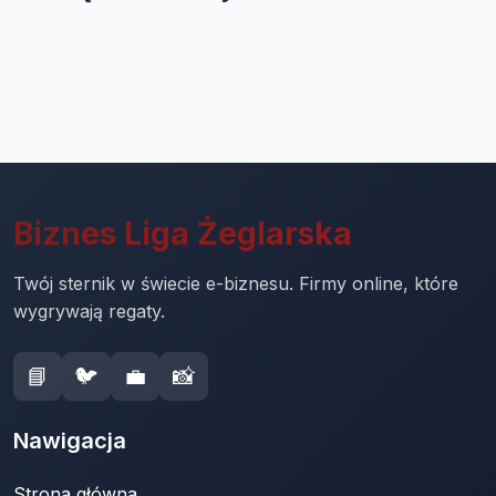
Biznes Liga Żeglarska
Twój sternik w świecie e-biznesu. Firmy online, które
wygrywają regaty.
📘
🐦
💼
📸
Nawigacja
Strona główna