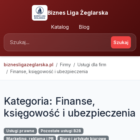
Biznes Liga Żeglarska
Katalog
Blog
Szukaj
biznesligazeglarska.pl
Firmy
Usługi dla firm
Finanse, księgowość i ubezpieczenia
Kategoria: Finanse,
księgowość i ubezpieczenia
Usługi prawne
Pozostałe usługi B2B
Marketing, reklama i PR
Biuro i artykuły biurowe