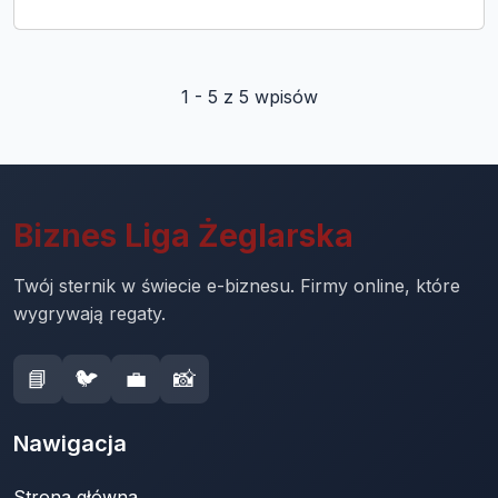
1 - 5 z 5 wpisów
Biznes Liga Żeglarska
Twój sternik w świecie e-biznesu. Firmy online, które
wygrywają regaty.
📘
🐦
💼
📸
Nawigacja
Strona główna