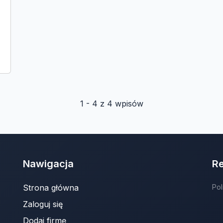
1 - 4 z 4 wpisów
Nawigacja
R
Strona główna
Pol
Zaloguj się
Dodaj firmę