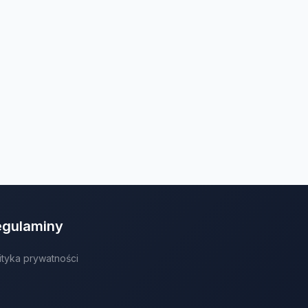
egulaminy
ityka prywatności