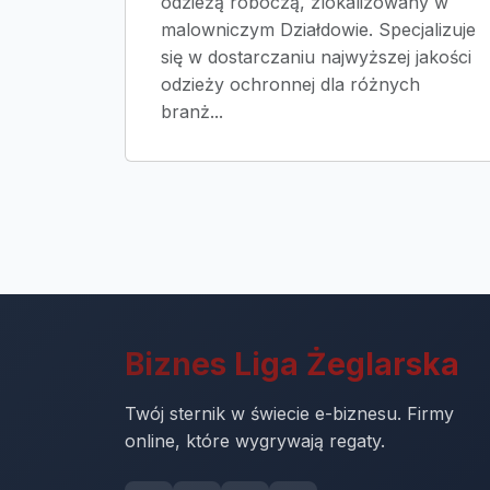
odzieżą roboczą, zlokalizowany w
malowniczym Działdowie. Specjalizuje
się w dostarczaniu najwyższej jakości
odzieży ochronnej dla różnych
branż...
Biznes Liga Żeglarska
Twój sternik w świecie e-biznesu. Firmy
online, które wygrywają regaty.