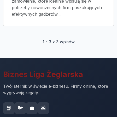
zamówienie, które idealnie wpisują się w
potrzeby nowoczesnych firm poszukujących
efektywnych gadżetów...
1 - 3 z 3 wpisów
Biznes Liga Żeglarska
Twój sternik w świecie e-biznesu. Firmy online, które
wygrywają regaty.
📘
🐦
💼
📸