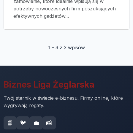
zamówienie, które idealnie wpisują się w
potrzeby nowoczesnych firm poszukujących
efektywnych gadżetów...
1 - 3 z 3 wpisów
Biznes Liga Żeglarska
Twój sternik w świecie e-biznesu. Firmy online, które
wygrywają regaty.
📘
🐦
💼
📸