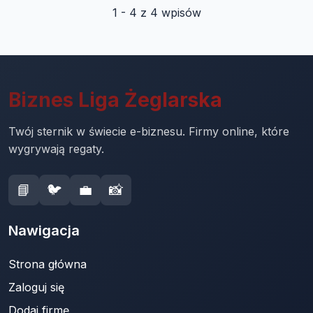
1 - 4 z 4 wpisów
Biznes Liga Żeglarska
Twój sternik w świecie e-biznesu. Firmy online, które
wygrywają regaty.
📘
🐦
💼
📸
Nawigacja
Strona główna
Zaloguj się
Dodaj firmę