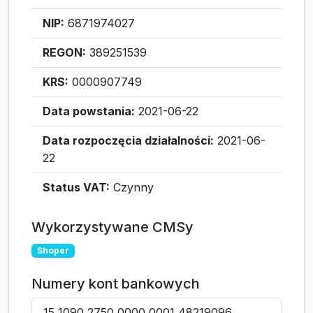
NIP:
6871974027
REGON:
389251539
KRS:
0000907749
Data powstania:
2021-06-22
Data rozpoczęcia działalności:
2021-06-
22
Status VAT:
Czynny
Wykorzystywane CMSy
Shoper
Numery kont bankowych
15 1090 2750 0000 0001 48219096