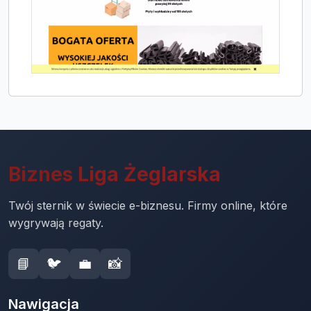
Biznes Liga Żeglarska
Twój sternik w świecie e-biznesu. Firmy online, które
wygrywają regaty.
📘
🐦
💼
📸
Nawigacja