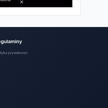
egulaminy
ityka prywatności