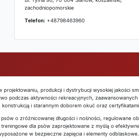
ul. Tylna 90, 76-004 Sianów, koszaliński,
zachodniopomorskie
Telefon:
+48798463960
w projektowaniu, produkcji i dystrybucji wysokiej jakości s
ństwo podczas aktywności rekreacyjnych, zaawansowanych
onstrukcją i starannym doborem okuć oraz certyfikatami 
dla psów o zróżnicowanej długości i nośności, regulowane 
inki treningowe dla psów zaprojektowane z myślą o efektyw
 wyposażone w bezpieczne zapięcia i elementy odblaskowe.