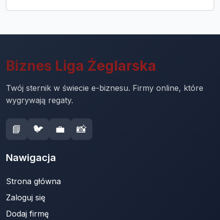
Biznes Liga Żeglarska
Twój sternik w świecie e-biznesu. Firmy online, które
wygrywają regaty.
📘
🐦
💼
📸
Nawigacja
Strona główna
Zaloguj się
Dodaj firmę