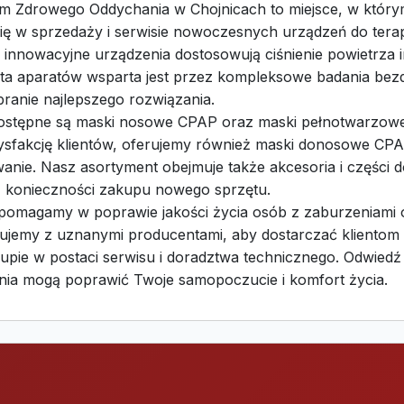
m Zdrowego Oddychania w Chojnicach to miejsce, w który
 się w sprzedaży i serwisie nowoczesnych urządzeń do tera
innowacyjne urządzenia dostosowują ciśnienie powietrza 
rta aparatów wsparta jest przez kompleksowe badania be
ranie najlepszego rozwiązania.
dostępne są maski nosowe CPAP oraz maski pełnotwarzowe
tysfakcję klientów, oferujemy również maski donosowe CPAP
wanie. Nasz asortyment obejmuje także akcesoria i części
konieczności zakupu nowego sprzętu.
, pomagamy w poprawie jakości życia osób z zaburzenia
ujemy z uznanymi producentami, aby dostarczać klientom 
upie w postaci serwisu i doradztwa technicznego. Odwie
zania mogą poprawić Twoje samopoczucie i komfort życia.