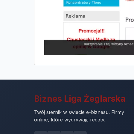
Biznes Liga Żeglarska
Twój sternik w świecie e-biznesu. Firmy
online, które wygrywają regaty.