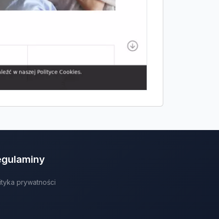
egulaminy
ityka prywatności