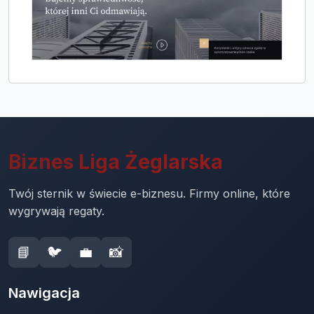
Biznes Liga Żeglarska
Twój sternik w świecie e-biznesu. Firmy online, które
wygrywają regaty.
📘
🐦
💼
📸
Nawigacja