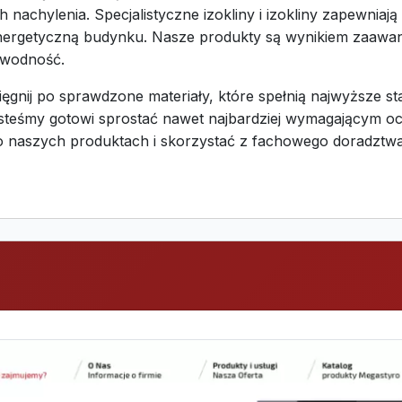
 nachylenia. Specjalistyczne izokliny i izokliny zapewniaj
ć energetyczną budynku. Nasze produkty są wynikiem zaawa
zawodność.
ięgnij po sprawdzone materiały, które spełnią najwyższe s
steśmy gotowi sprostać nawet najbardziej wymagającym ocz
ej o naszych produktach i skorzystać z fachowego doradzt