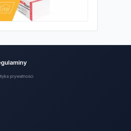
egulaminy
ityka prywatności