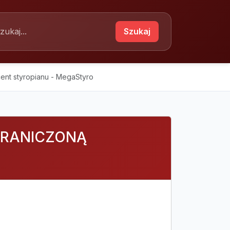
Szukaj
ent styropianu - MegaStyro
GRANICZONĄ