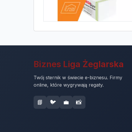
Biznes Liga Żeglarska
Twój sternik w świecie e-biznesu. Firmy
online, które wygrywają regaty.
📘
🐦
💼
📸