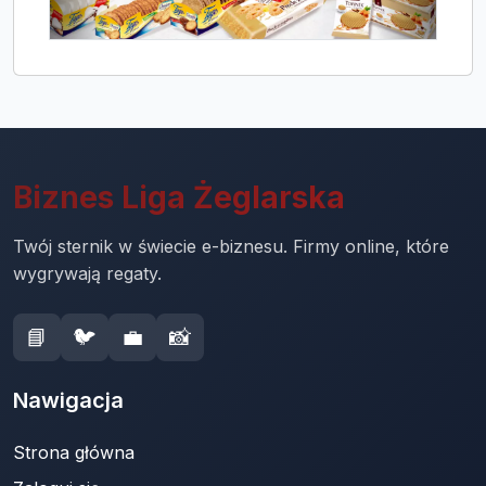
Biznes Liga Żeglarska
Twój sternik w świecie e-biznesu. Firmy online, które
wygrywają regaty.
📘
🐦
💼
📸
Nawigacja
Strona główna