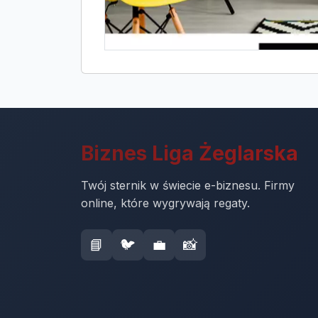
Biznes Liga Żeglarska
Twój sternik w świecie e-biznesu. Firmy
online, które wygrywają regaty.
📘
🐦
💼
📸