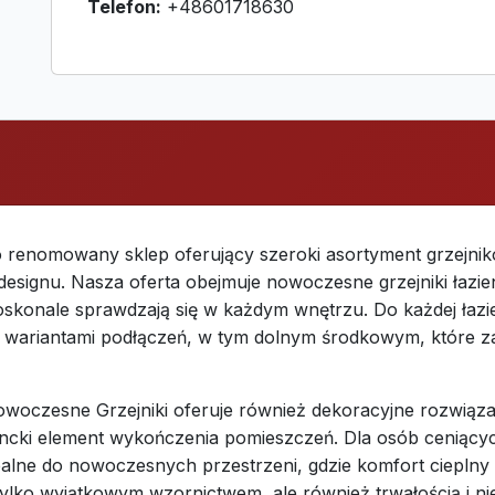
Telefon:
+48601718630
 renomowany sklep oferujący szeroki asortyment grzejni
 designu. Nasza oferta obejmuje nowoczesne grzejniki ła
oskonale sprawdzają się w każdym wnętrzu. Do każdej łazi
mi wariantami podłączeń, w tym dolnym środkowym, które 
woczesne Grzejniki oferuje również dekoracyjne rozwiązan
gancki element wykończenia pomieszczeń. Dla osób ceniący
ealne do nowoczesnych przestrzeni, gdzie komfort cieplny 
 tylko wyjątkowym wzornictwem, ale również trwałością i n