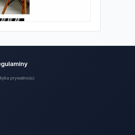
egulaminy
ityka prywatności