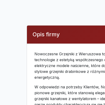
Opis firmy
Nowoczesne Grzejniki z Wieruszowa to
technologie z estetyką współczesnego
elektryczne modele naścienne, które d
stylowe grzejniki drabinkowe z różny
energetyczną.
W odpowiedzi na potrzeby Klientów, No
pionowe grzejniki, które stanowią ele
grzejniki kanałowe z wentylatorem – id
nasze produkty charakteryzują się nie