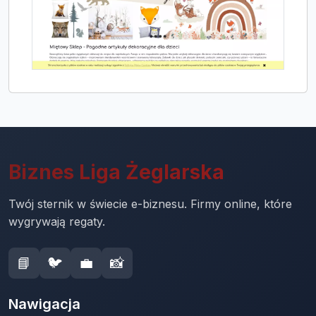
Biznes Liga Żeglarska
Twój sternik w świecie e-biznesu. Firmy online, które
wygrywają regaty.
📘
🐦
💼
📸
Nawigacja