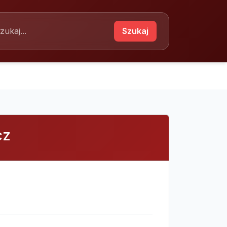
Szukaj
cz