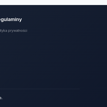
egulaminy
ityka prywatności
e.