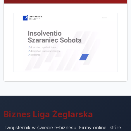
Biznes Liga Żeglarska
Twój sternik w świecie e-biznesu. Firmy online, które