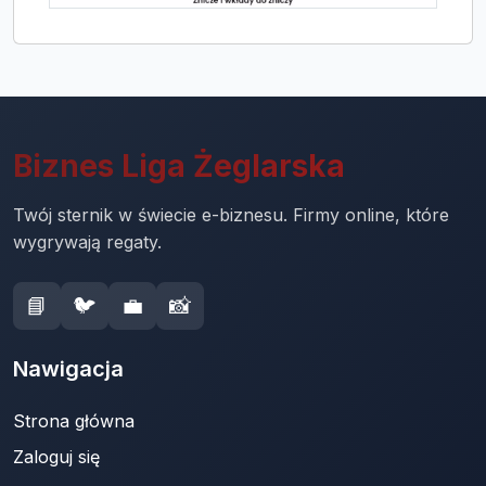
Biznes Liga Żeglarska
Twój sternik w świecie e-biznesu. Firmy online, które
wygrywają regaty.
📘
🐦
💼
📸
Nawigacja
Strona główna
Zaloguj się