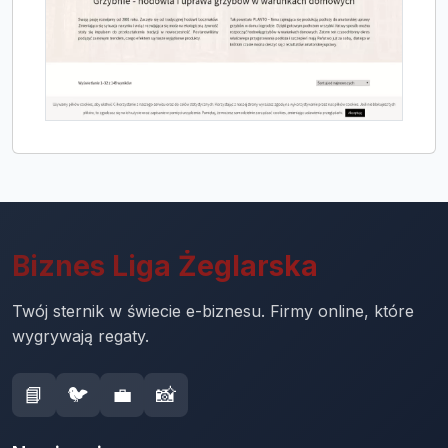
Biznes Liga Żeglarska
Twój sternik w świecie e-biznesu. Firmy online, które
wygrywają regaty.
📘
🐦
💼
📸