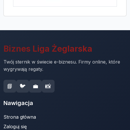
Biznes Liga Żeglarska
Twój sternik w świecie e-biznesu. Firmy online, które
wygrywają regaty.
📘
🐦
💼
📸
Nawigacja
Strona główna
Zaloguj się