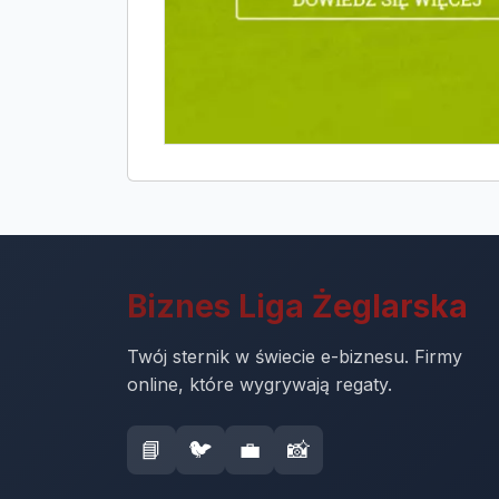
Biznes Liga Żeglarska
Twój sternik w świecie e-biznesu. Firmy
online, które wygrywają regaty.
📘
🐦
💼
📸