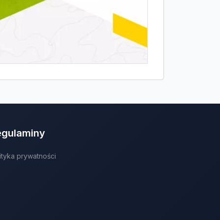
egulaminy
ityka prywatności