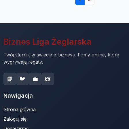
Biznes Liga Żeglarska
Twój sternik w świecie e-biznesu. Firmy online, które
wygrywają regaty.
📘
🐦
💼
📸
Nawigacja
Strona główna
Zaloguj się
Dodaj firmę