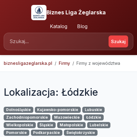
Biznes Liga Żeglarska
Katalog
Blog
Szukaj
biznesligazeglarska.pl
Firmy
Firmy z województwa
Lokalizacja: Łódzkie
Dolnośląskie
Kujawsko-pomorskie
Lubuskie
Zachodniopomorskie
Mazowieckie
Łódzkie
Wielkopolskie
Śląskie
Małopolskie
Lubelskie
Pomorskie
Podkarpackie
Świętokrzyskie