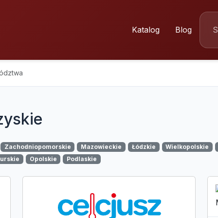
Katalog
Blog
wództwa
zyskie
Zachodniopomorskie
Mazowieckie
Łódzkie
Wielkopolskie
urskie
Opolskie
Podlaskie