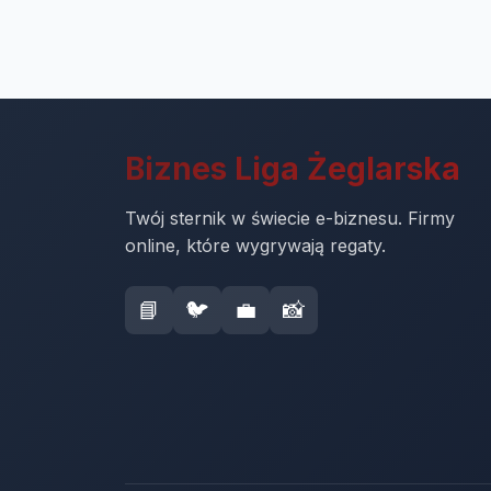
Biznes Liga Żeglarska
Twój sternik w świecie e-biznesu. Firmy
online, które wygrywają regaty.
📘
🐦
💼
📸