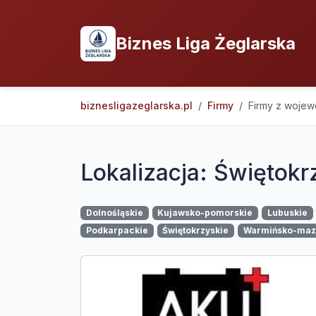
Biznes Liga Żeglarska
biznesligazeglarska.pl
Firmy
Firmy z woje
Lokalizacja: Świętokr
Dolnośląskie
Kujawsko-pomorskie
Lubuskie
Podkarpackie
Świętokrzyskie
Warmińsko-maz