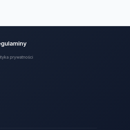
egulaminy
ityka prywatności