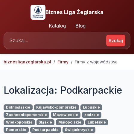
Biznes Liga Żeglarska
Katalog
Blog
Szukaj
biznesligazeglarska.pl
Firmy
Firmy z województwa
Lokalizacja: Podkarpackie
Dolnośląskie
Kujawsko-pomorskie
Lubuskie
Zachodniopomorskie
Mazowieckie
Łódzkie
Wielkopolskie
Śląskie
Małopolskie
Lubelskie
Pomorskie
Podkarpackie
Świętokrzyskie