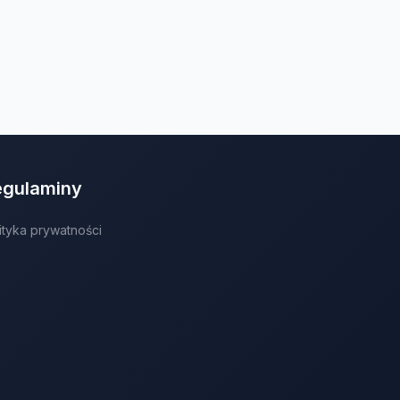
egulaminy
ityka prywatności