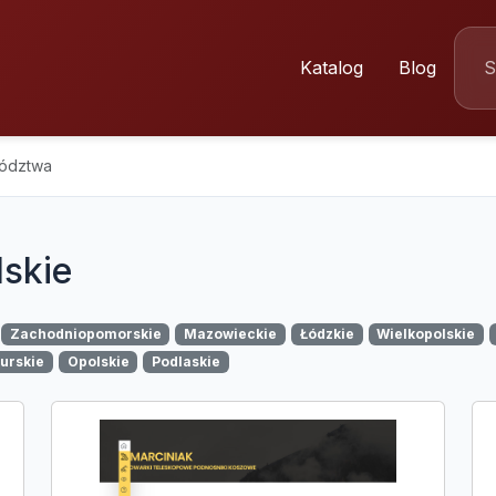
Katalog
Blog
wództwa
lskie
Zachodniopomorskie
Mazowieckie
Łódzkie
Wielkopolskie
urskie
Opolskie
Podlaskie