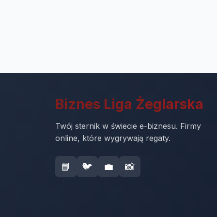
Biznes Liga Żeglarska
Twój sternik w świecie e-biznesu. Firmy
online, które wygrywają regaty.
📘
🐦
💼
📸