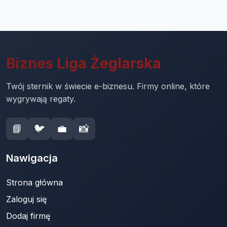
Biznes Liga Żeglarska
Twój sternik w świecie e-biznesu. Firmy online, które
wygrywają regaty.
📘
🐦
💼
📸
Nawigacja
Strona główna
Zaloguj się
Dodaj firmę