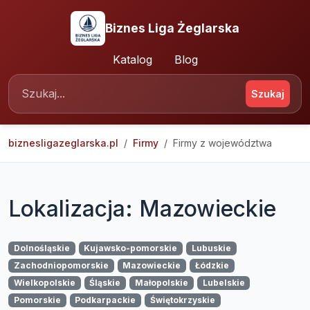
Biznes Liga Żeglarska
Katalog
Blog
Szukaj
biznesligazeglarska.pl
Firmy
Firmy z województwa
Lokalizacja: Mazowieckie
Dolnośląskie
Kujawsko-pomorskie
Lubuskie
Zachodniopomorskie
Mazowieckie
Łódzkie
Wielkopolskie
Śląskie
Małopolskie
Lubelskie
Pomorskie
Podkarpackie
Świętokrzyskie