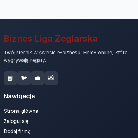
Biznes Liga Żeglarska
Twój sternik w świecie e-biznesu. Firmy online, które
wygrywają regaty.
📘
🐦
💼
📸
Nawigacja
Strona główna
Zaloguj się
Dodaj firmę