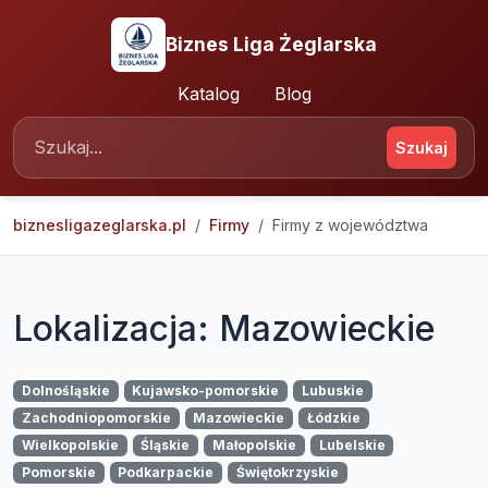
Biznes Liga Żeglarska
Katalog
Blog
Szukaj
biznesligazeglarska.pl
Firmy
Firmy z województwa
Lokalizacja: Mazowieckie
Dolnośląskie
Kujawsko-pomorskie
Lubuskie
Zachodniopomorskie
Mazowieckie
Łódzkie
Wielkopolskie
Śląskie
Małopolskie
Lubelskie
Pomorskie
Podkarpackie
Świętokrzyskie