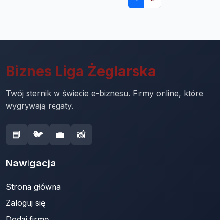
Biznes Liga Żeglarska
Twój sternik w świecie e-biznesu. Firmy online, które
wygrywają regaty.
📘
🐦
💼
📸
Nawigacja
Strona główna
Zaloguj się
Dodaj firmę