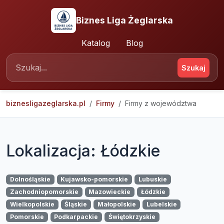
Biznes Liga Żeglarska
Katalog
Blog
Szukaj
biznesligazeglarska.pl
Firmy
Firmy z województwa
Lokalizacja: Łódzkie
Dolnośląskie
Kujawsko-pomorskie
Lubuskie
Zachodniopomorskie
Mazowieckie
Łódzkie
Wielkopolskie
Śląskie
Małopolskie
Lubelskie
Pomorskie
Podkarpackie
Świętokrzyskie