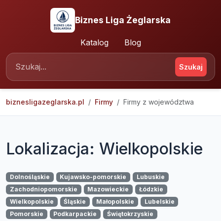
Biznes Liga Żeglarska
Katalog
Blog
Szukaj
biznesligazeglarska.pl
Firmy
Firmy z województwa
Lokalizacja: Wielkopolskie
Dolnośląskie
Kujawsko-pomorskie
Lubuskie
Zachodniopomorskie
Mazowieckie
Łódzkie
Wielkopolskie
Śląskie
Małopolskie
Lubelskie
Pomorskie
Podkarpackie
Świętokrzyskie