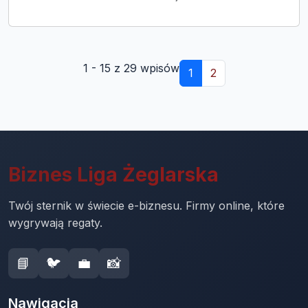
1 - 15 z 29 wpisów
1
2
Biznes Liga Żeglarska
Twój sternik w świecie e-biznesu. Firmy online, które
wygrywają regaty.
📘
🐦
💼
📸
Nawigacja