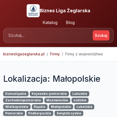
Biznes Liga Żeglarska
Katalog
Blog
Szukaj
biznesligazeglarska.pl
Firmy
Firmy z województwa
Lokalizacja: Małopolskie
Dolnośląskie
Kujawsko-pomorskie
Lubuskie
Zachodniopomorskie
Mazowieckie
Łódzkie
Wielkopolskie
Śląskie
Małopolskie
Lubelskie
Pomorskie
Podkarpackie
Świętokrzyskie