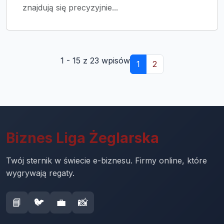
znajdują się precyzyjnie...
1 - 15 z 23 wpisów
1
2
Biznes Liga Żeglarska
Twój sternik w świecie e-biznesu. Firmy online, które
wygrywają regaty.
📘
🐦
💼
📸