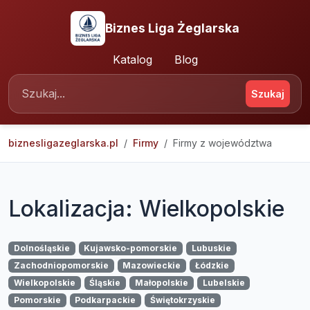
Biznes Liga Żeglarska
Katalog
Blog
Szukaj
biznesligazeglarska.pl
Firmy
Firmy z województwa
Lokalizacja: Wielkopolskie
Dolnośląskie
Kujawsko-pomorskie
Lubuskie
Zachodniopomorskie
Mazowieckie
Łódzkie
Wielkopolskie
Śląskie
Małopolskie
Lubelskie
Pomorskie
Podkarpackie
Świętokrzyskie