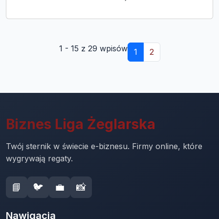
1 - 15 z 29 wpisów
1
2
Biznes Liga Żeglarska
Twój sternik w świecie e-biznesu. Firmy online, które
wygrywają regaty.
📘
🐦
💼
📸
Nawigacja