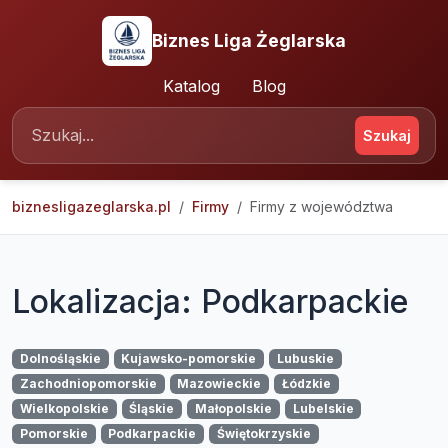
Biznes Liga Żeglarska
Katalog
Blog
Szukaj
biznesligazeglarska.pl
Firmy
Firmy z województwa
Lokalizacja: Podkarpackie
Dolnośląskie
Kujawsko-pomorskie
Lubuskie
Zachodniopomorskie
Mazowieckie
Łódzkie
Wielkopolskie
Śląskie
Małopolskie
Lubelskie
Pomorskie
Podkarpackie
Świętokrzyskie