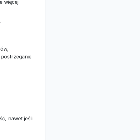
e więcej
w
ków,
 postrzeganie
ć, nawet jeśli