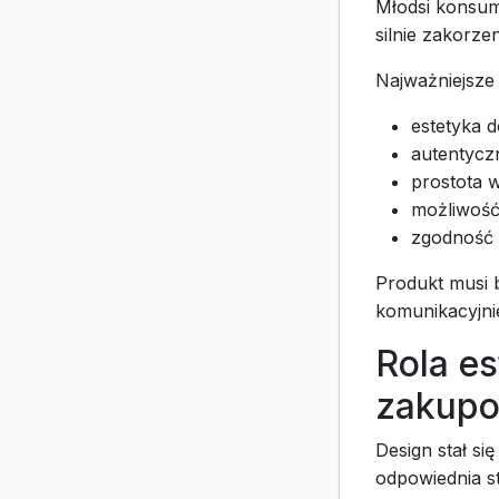
Młodsi konsum
silnie zakorz
Najważniejsze 
estetyka 
autentyczn
prostota 
możliwość 
zgodność 
Produkt musi b
komunikacyjni
Rola es
zakup
Design stał si
odpowiednia st