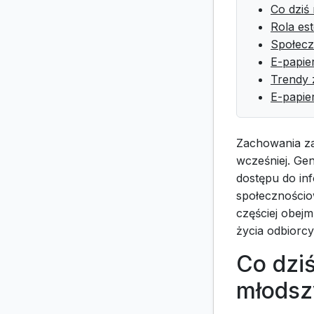
Co dziś
Rola es
Społecz
E-papie
Trendy
E-papie
Zachowania za
wcześniej. Gen
dostępu do in
społecznościo
częściej obej
życia odbiorcy
Co dzi
młodsz