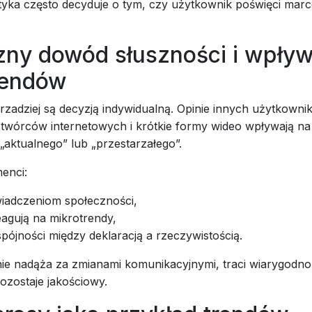
tyka często decyduje o tym, czy użytkownik poświęci marc
zny dowód słuszności i wpły
rendów
rzadziej są decyzją indywidualną. Opinie innych użytkowni
twórców internetowych i krótkie formy wideo wpływają na
„aktualnego” lub „przestarzałego”.
enci:
wiadczeniom społeczności,
eagują na mikrotrendy,
pójności między deklaracją a rzeczywistością.
ie nadąża za zmianami komunikacyjnymi, traci wiarygodnoś
ozostaje jakościowy.