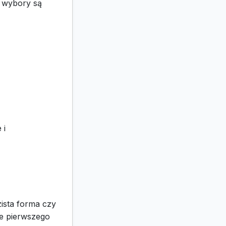
h wybory są
 i
zista forma czy
ie pierwszego