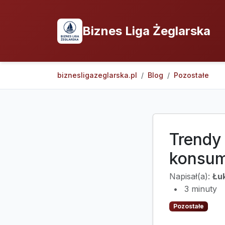
Biznes Liga Żeglarska
biznesligazeglarska.pl
Blog
Pozostałe
Trendy
konsum
Napisał(a):
Łu
•
3 minuty
Pozostałe