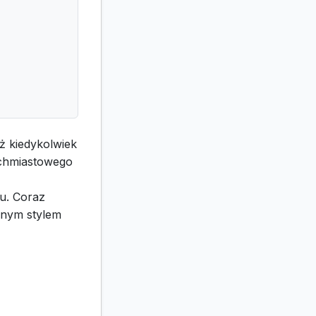
ż kiedykolwiek
tychmiastowego
u. Coraz
nnym stylem