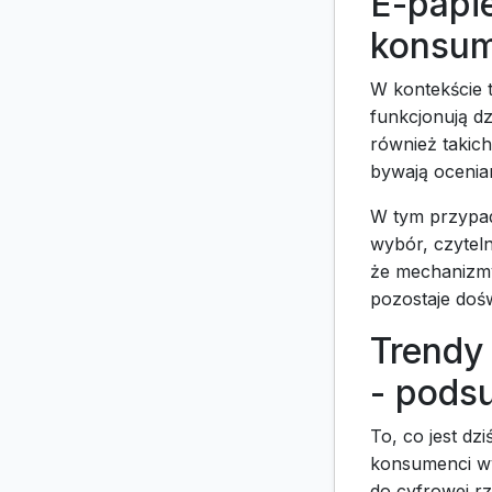
E-papi
konsum
W kontekście 
funkcjonują dz
również takic
bywają ocenia
W tym przypad
wybór, czytel
że mechanizmy 
pozostaje doś
Trendy
- pods
To, co jest dz
konsumenci wy
do cyfrowej rz