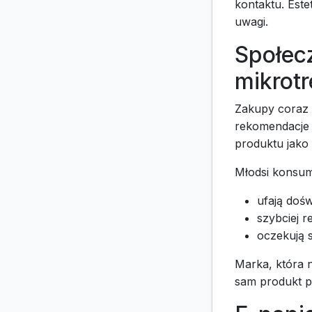
kontaktu. Este
uwagi.
Społec
mikrot
Zakupy coraz 
rekomendacje 
produktu jako 
Młodsi konsum
ufają doś
szybciej r
oczekują s
Marka, która n
sam produkt p