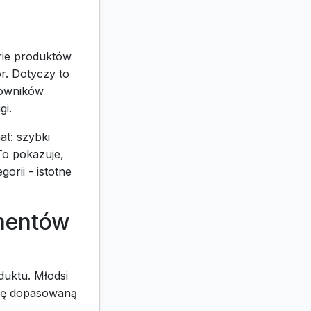
rie produktów
r. Dotyczy to
kowników
gi.
t: szybki
To pokazuje,
orii - istotne
mentów
duktu. Młodsi
ykę dopasowaną