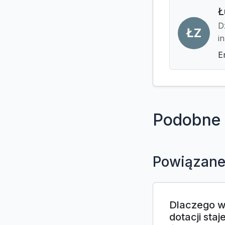
Ł
D
ŁZ
i
E
Podobne 
Powiązane
Dlaczego w
dotacji sta