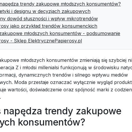
 napędza trendy zakupowe młodszych konsumentów?
tetyki i designu w decyzjach zakupowych
ny dowód słuszności i wpływ mikrotrendów
rosy jako przykład trendów konsumenckich
 zakupowe młodszych konsumentów - podsumowanie
rosy - Sklep ElektrycznePapierosy.pl
kupowe młodszych konsumentów zmieniają się szybciej ni
eracja Z i młodsi millenialsi funkcjonują w środowisku na
formacji, dynamicznych trendów i silnego wpływu mediów
wych. Moda przestaje oznaczać wyłącznie wygląd produkt
muje wartości, doświadczenie oraz spójność marki z codzie
.
ś napędza trendy zakupowe
ych konsumentów?