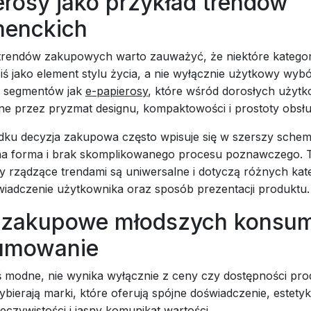
erosy jako przykład trendów
enckich
trendów zakupowych warto zauważyć, że niektóre katego
iś jako element stylu życia, a nie wyłącznie użytkowy wybó
h segmentów jak
e-papierosy
, które wśród dorosłych użyt
ne przez pryzmat designu, kompaktowości i prostoty obsłu
ku decyzja zakupowa często wpisuje się w szerszy schema
na forma i brak skomplikowanego procesu poznawczego. 
rządzące trendami są uniwersalne i dotyczą różnych kateg
wiadczenie użytkownika oraz sposób prezentacji produktu.
 zakupowe młodszych konsu
umowanie
iś modne, nie wynika wyłącznie z ceny czy dostępności pro
bierają marki, które oferują spójne doświadczenie, estet
eczywistości i jasny komunikat wartości.