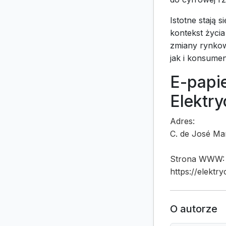
Istotne stają 
kontekst życi
zmiany rynkow
jak i konsume
E-papie
Elektr
Adres:
C. de José Ma
Strona WWW:
https://elektr
O autorze