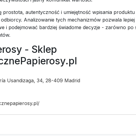
się prostota, autentyczność i umiejętność wpisania produkt
a odbiorcy. Analizowanie tych mechanizmów pozwala lepiej
e i podejmować bardziej świadome decyzje - zarówno po 
ntów.
rosy - Sklep
ycznePapierosy.pl
ría Usandizaga, 34, 28-409 Madrid
ycznepapierosy.pl/