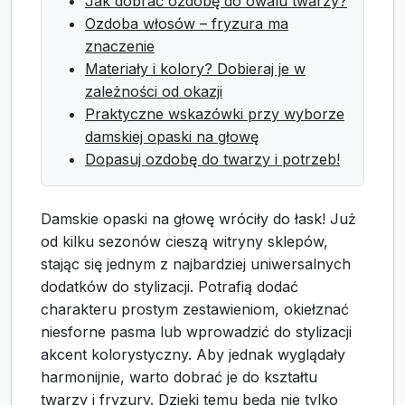
Jak dobrać ozdobę do owalu twarzy?
Ozdoba włosów – fryzura ma
znaczenie
Materiały i kolory? Dobieraj je w
zależności od okazji
Praktyczne wskazówki przy wyborze
damskiej opaski na głowę
Dopasuj ozdobę do twarzy i potrzeb!
Damskie opaski na głowę wróciły do łask! Już
od kilku sezonów cieszą witryny sklepów,
stając się jednym z najbardziej uniwersalnych
dodatków do stylizacji. Potrafią dodać
charakteru prostym zestawieniom, okiełznać
niesforne pasma lub wprowadzić do stylizacji
akcent kolorystyczny. Aby jednak wyglądały
harmonijnie, warto dobrać je do kształtu
twarzy i fryzury. Dzięki temu będą nie tylko