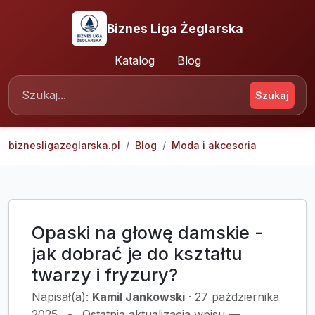
Biznes Liga Żeglarska
Katalog
Blog
Szukaj
biznesligazeglarska.pl
Blog
Moda i akcesoria
Opaski na głowę damskie -
jak dobrać je do kształtu
twarzy i fryzury?
Napisał(a):
Kamil Jankowski
·
27 października
2025
•
Ostatnia aktualizacja wpisu —