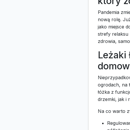
który z
Pandemia zmie
nową rolę. Już
jako miejsce d
strefy relaksu
zdrowia, samop
Leżaki
domow
Nieprzypadko
ogrodach, na 
łóżka z funkc
drzemki, jak i 
Na co warto z
Regulowan