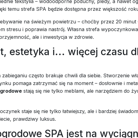
ednie tekstylia – wodoodporne poduchy, pledy, a nawet 
ęki temu strefa SPA będzie dostępna przez większość roku
ebywanie na świeżym powietrzu – choćby przez 20 minut
om stresu i poprawia nastrój. Własna strefa wypoczynkowa
 przyjemność, ale i inwestycja w zdrowie.
, estetyka i... więcej czasu d
abieganiu często brakuje chwili dla siebie. Stworzenie wła
ynku pomaga zatrzymać się na moment – dosłownie i meta
 ogrodowe
stają się nie tylko meblami, ale narzędziem do ży
czynek staje się nie tylko łatwiejszy, ale i bardziej świadom
iecie, prawdziwy luksus.
ogrodowe SPA jest na wyciągn