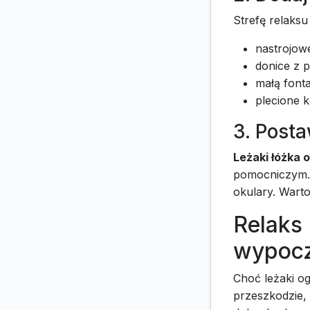
Strefę relaks
nastrojowe
donice z 
małą font
plecione 
3. Post
Leżaki łóżka
pomocniczym. 
okulary. Wart
Relaks 
wypoc
Choć leżaki og
przeszkodzie,