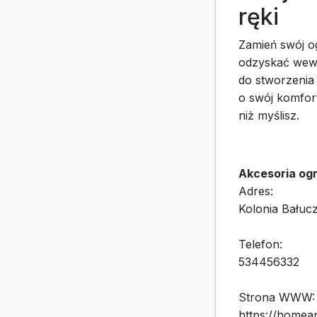
ręki
Zamień swój og
odzyskać we
do stworzenia 
o swój komfor
niż myślisz.
Akcesoria og
Adres:
Kolonia Bałuc
Telefon:
534456332
Strona WWW:
https://homea