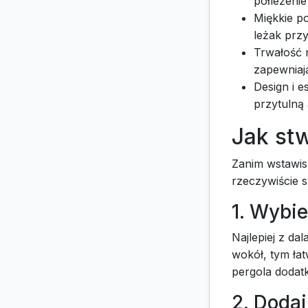
półleżenie
Miękkie po
leżak prz
Trwałość 
zapewniaj
Design i e
przytulną
Jak st
Zanim wstawis
rzeczywiście s
1. Wybi
Najlepiej z dal
wokół, tym łat
pergola dodat
2. Doda