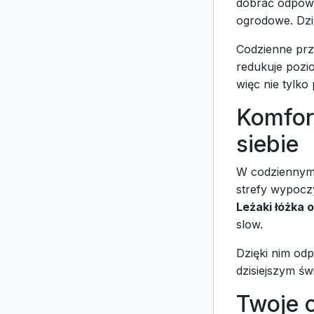
dobrać odpowi
ogrodowe. Dzi
Codzienne prz
redukuje pozi
więc nie tylko
Komfort
siebie
W codziennym z
strefy wypocz
Leżaki łóżka
slow.
Dzięki nim odpo
dzisiejszym św
Twoje 