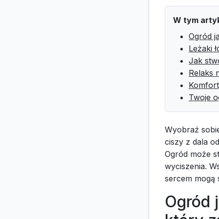
W tym arty
Ogród ja
Leżaki 
Jak stw
Relaks 
Komfort,
Twoje o
Wyobraź sobie
ciszy z dala o
Ogród może st
wyciszenia. Ws
sercem mogą s
Ogród j