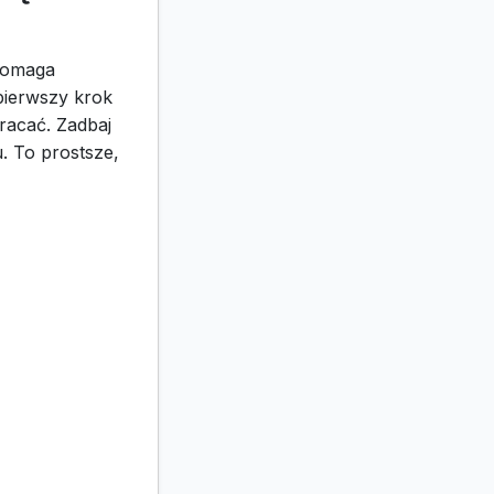
 pomaga
pierwszy krok
racać. Zadbaj
. To prostsze,