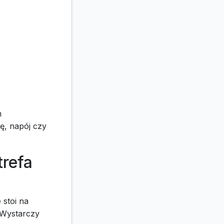
m
ę, napój czy
trefa
 stoi na
 Wystarczy