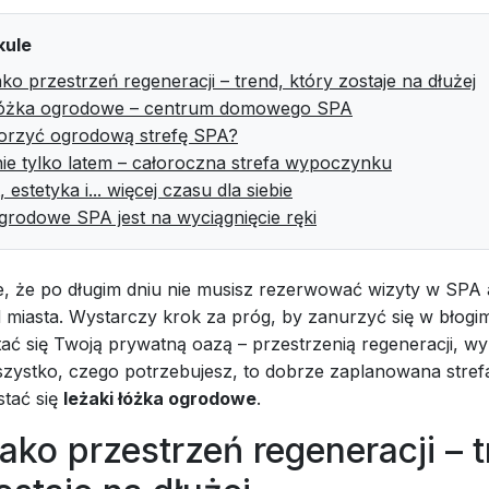
kule
ko przestrzeń regeneracji – trend, który zostaje na dłużej
łóżka ogrodowe – centrum domowego SPA
orzyć ogrodową strefę SPA?
nie tylko latem – całoroczna strefa wypoczynku
 estetyka i... więcej czasu dla siebie
grodowe SPA jest na wyciągnięcie ręki
, że po długim dniu nie musisz rezerwować wizyty w SPA 
d miasta. Wystarczy krok za próg, by zanurzyć się w błogim
ać się Twoją prywatną oazą – przestrzenią regeneracji, w
zystko, czego potrzebujesz, to dobrze zaplanowana strefa 
tać się
leżaki łóżka ogrodowe
.
ako przestrzeń regeneracji – t