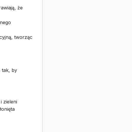
awiają, że
znego
cyjną, tworząc
 tak, by
i zieleni
łonięta