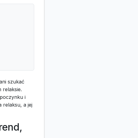
ani szukać
 relaksie.
ypoczynku i
relaksu, a jej
rend,