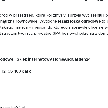
ród w przestrzeń, która koi zmysły, sprzyja wyciszeniu i
wnętrzną równowagę. Wygodne
leżaki łóżka ogrodowe
to 
takiego miejsca – miejsca, do którego naprawdę chce się w
t i zacznij tworzyć prywatne SPA bez wychodzenia z domu
rodowe | Sklep internetowy HomeAndGarden24
z 12, 98-100 Łask
ndgarden24.pl