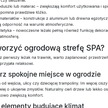
 czy siedzenie.
duszki lub materac – zwiększają komfort użytkowania i spr
ypomina prawdziwe łóżko.
materiałów – konstrukcje z aluminium lub drewna egzotyc
ą odporność na warunki atmosferyczne.
stetyka – nowoczesne leżaki pełnią również funkcję dekora
 atmosferę.
worzyć ogrodową strefę SPA?
z pierwszy leżak na trawnik, warto zaplanować przestrzeń
przyjała relaksowi.
erz spokojne miejsce w ogrodzie
a od wejścia, ulicy czy dziecięcej trampoliny. Im więcej ciszy 
wiej o ukojenie zmysłów. Naturalny cień drzew lub lekko os
kowo zwiększą komfort.
j elementy budujące klimat