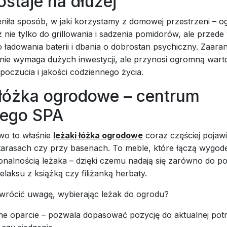
ostaje na dłużej
niła sposób, w jaki korzystamy z domowej przestrzeni – o
 nie tylko do grillowania i sadzenia pomidorów, ale przede
o ładowania baterii i dbania o dobrostan psychiczny. Zaar
 nie wymaga dużych inwestycji, ale przynosi ogromną warto
oczucia i jakości codziennego życia.
 łóżka ogrodowe – centrum
ego SPA
wo to właśnie
leżaki łóżka ogrodowe
coraz częściej pojawi
tarasach czy przy basenach. To meble, które łączą wygod
jonalnością leżaka – dzięki czemu nadają się zarówno do p
relaksu z książką czy filiżanką herbaty.
wrócić uwagę, wybierając leżak do ogrodu?
e oparcie – pozwala dopasować pozycję do aktualnej potrz