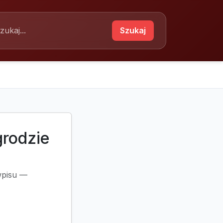
Szukaj
grodzie
 wpisu —