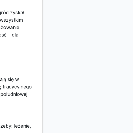
gród zyskał
 wszystkim
anżowanie
ść – dla
ają się w
ę tradycyjnego
opołudniowej
eby: leżenie,