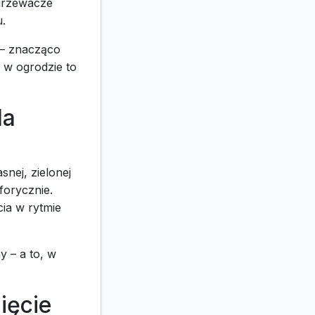
ogrzewacze
.
 – znacząco
 w ogrodzie to
la
snej, zielonej
forycznie.
cia w rytmie
y – a to, w
ięcie