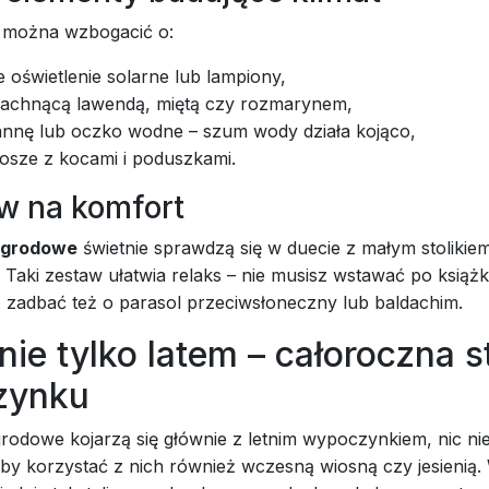
u można wzbogacić o:
 oświetlenie solarne lub lampiony,
pachnącą lawendą, miętą czy rozmarynem,
annę lub oczko wodne – szum wody działa kojąco,
kosze z kocami i poduszkami.
aw na komfort
 ogrodowe
świetnie sprawdzą się w duecie z małym stolikie
Taki zestaw ułatwia relaks – nie musisz wstawać po książk
o zadbać też o parasol przeciwsłoneczny lub baldachim.
nie tylko latem – całoroczna s
zynku
rodowe kojarzą się głównie z letnim wypoczynkiem, nic nie
 by korzystać z nich również wczesną wiosną czy jesienią.