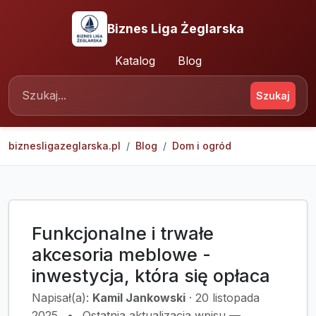
Biznes Liga Żeglarska
Katalog
Blog
Szukaj
biznesligazeglarska.pl
Blog
Dom i ogród
Funkcjonalne i trwałe
akcesoria meblowe -
inwestycja, która się opłaca
Napisał(a):
Kamil Jankowski
·
20 listopada
2025
•
Ostatnia aktualizacja wpisu —