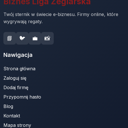
Biznes Liga Żeglarska
Twój sternik w świecie e-biznesu. Firmy online, które
wygrywają regaty.
📘
🐦
💼
📸
Nawigacja
Strona główna
Zaloguj się
Dodaj firmę
Przypomnij hasło
Blog
Kontakt
Mapa strony