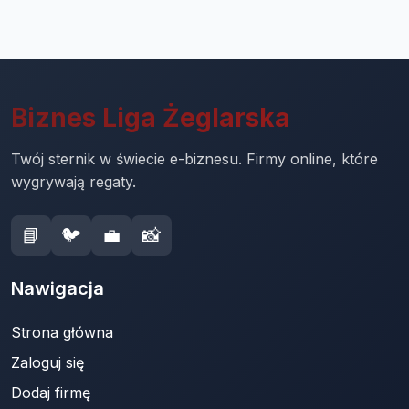
Biznes Liga Żeglarska
Twój sternik w świecie e-biznesu. Firmy online, które
wygrywają regaty.
📘
🐦
💼
📸
Nawigacja
Strona główna
Zaloguj się
Dodaj firmę