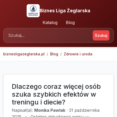
Biznes Liga Żeglarska
Katalog
Blog
Szukaj
biznesligazeglarska.pl
Blog
Zdrowie i uroda
Dlaczego coraz więcej osób
szuka szybkich efektów w
treningu i diecie?
Napisał(a):
Monika Pawlak
·
31 października
2025
•
Ostatnia aktualizacja wpisu —