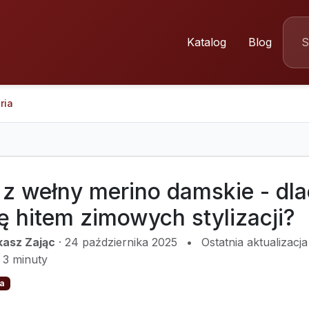
Katalog
Blog
ria
 z wełny merino damskie - dl
ię hitem zimowych stylizacji?
kasz Zając
·
24 października 2025
•
Ostatnia aktualizacj
3 minuty
a