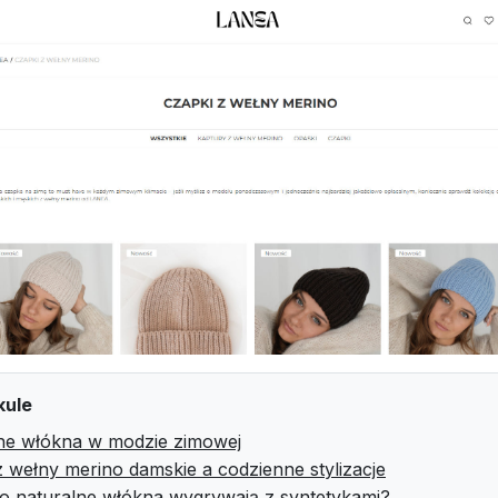
kule
ne włókna w modzie zimowej
z wełny merino damskie a codzienne stylizacje
o naturalne włókna wygrywają z syntetykami?