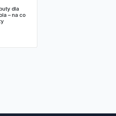
buty dla
ola – na co
zy