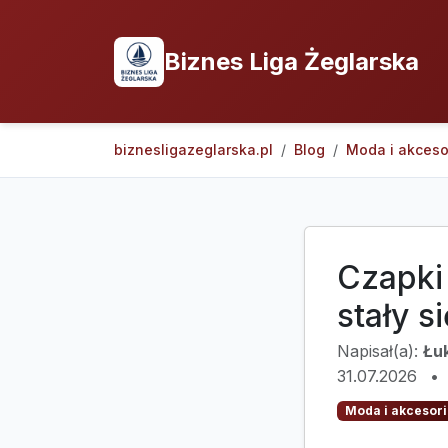
Biznes Liga Żeglarska
biznesligazeglarska.pl
Blog
Moda i akceso
Czapki
stały s
Napisał(a):
Łu
31.07.2026
•
Moda i akcesori