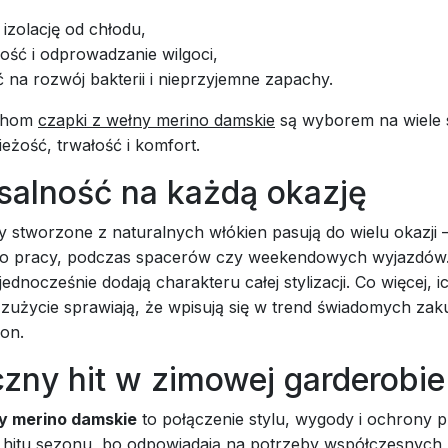
izolację od chłodu,
ość i odprowadzanie wilgoci,
 na rozwój bakterii i nieprzyjemne zapachy.
echom
czapki z wełny merino damskie
są wyborem na wiele
eżość, trwałość i komfort.
salność na każdą okazję
y stworzone z naturalnych włókien pasują do wielu okazji 
do pracy, podczas spacerów czy weekendowych wyjazdów
ednocześnie dodają charakteru całej stylizacji. Co więcej, i
zużycie sprawiają, że wpisują się w trend świadomych za
ion.
czny hit w zimowej garderobie
ny merino damskie
to połączenie stylu, wygody i ochrony 
 hitu sezonu, bo odpowiadają na potrzeby współczesnych 