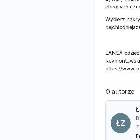
chcących czuć
Wybierz nakryc
najchłodniejsze
LANEA odzież 
Reymontowskie
https://www.la
O autorze
Ł
D
ŁZ
i
E