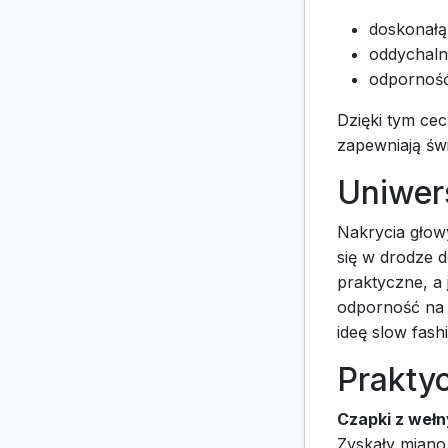
doskonałą 
oddychaln
odporność
Dzięki tym c
zapewniają świ
Uniwer
Nakrycia głow
się w drodze 
praktyczne, a j
odporność na 
ideę slow fash
Prakty
Czapki z weł
Zyskały miano