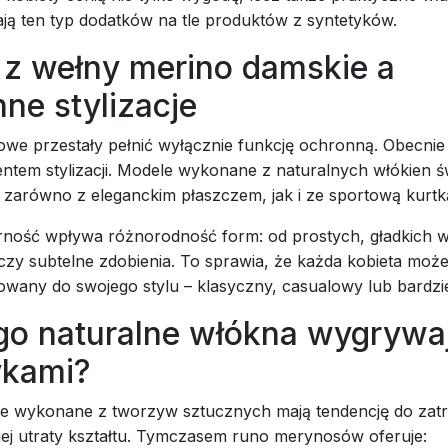
ają ten typ dodatków na tle produktów z syntetyków.
 z wełny merino damskie a
ne stylizacje
owe przestały pełnić wyłącznie funkcję ochronną. Obecnie 
tem stylizacji. Modele wykonane z naturalnych włókien św
 zarówno z eleganckim płaszczem, jak i ze sportową kurtk
rność wpływa różnorodność form: od prostych, gładkich we
czy subtelne zdobienia. To sprawia, że każda kobieta moż
wany do swojego stylu – klasyczny, casualowy lub bardzie
go naturalne włókna wygrywa
ykami?
e wykonane z tworzyw sztucznych mają tendencję do za
kiej utraty kształtu. Tymczasem runo merynosów oferuje: