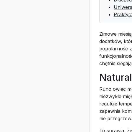
Uniwers
Praktyc
Zimowe miesią
dodatków, któ
popularność z
funkcjonalność
chętnie sięgaj
Natura
Runo owiec me
niezwykle mięk
reguluje temp
zapewnia komf
nie przegrzew
To sprawia, że