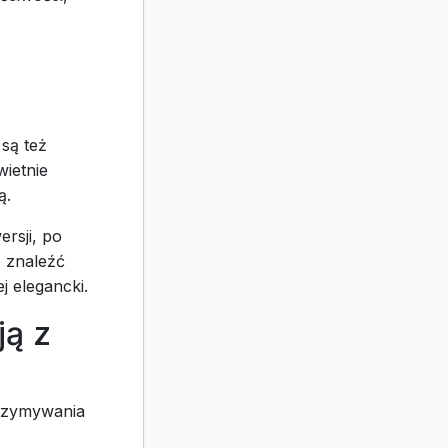
są też
ietnie
ą.
rsji, po
e znaleźć
j elegancki.
ją z
trzymywania