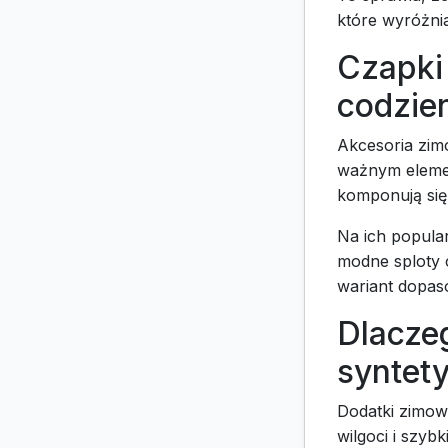
które wyróżni
Czapki
codzien
Akcesoria zim
ważnym elemen
komponują się
Na ich popula
modne sploty 
wariant dopaso
Dlacze
syntet
Dodatki zimow
wilgoci i szyb