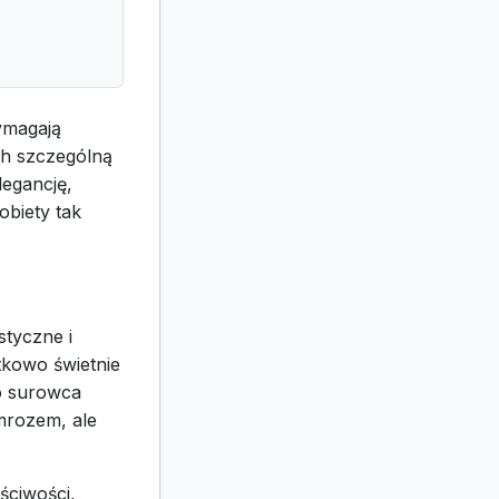
ymagają
ch szczególną
legancję,
obiety tak
styczne i
tkowo świetnie
go surowca
mrozem, ale
ściwości,