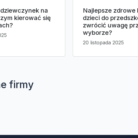
a dziewczynek na
Najlepsze zdrowe 
czym kierować się
dzieci do przedszk
ach?
zwrócić uwagę pr
wyborze?
025
20 listopada 2025
e firmy