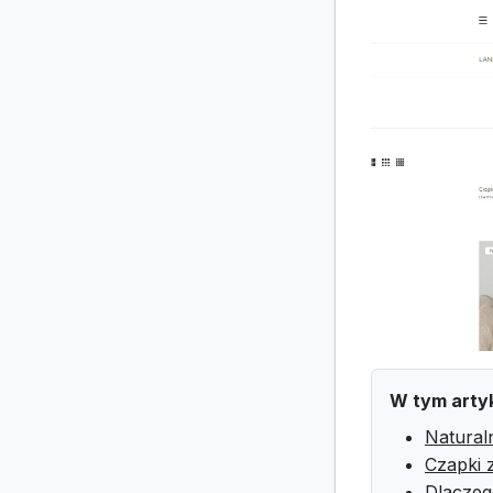
W tym arty
Natural
Czapki 
Dlaczeg