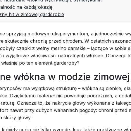
alność na każdą okazję
zny hit w zimowej garderobie
ce sprzyjają modowym eksperymentom, a jednocześnie w
re skutecznie chronią przed chłodem. W ostatnich sezona
dobyły czapki z wełny merino damskie – łączące w sobie e
 i wyjątkowe właściwości naturalnych włókien. Dlaczego k
ą właśnie po ten element garderoby?
lne włókna w modzie zimowej
rynosów ma wyjątkową strukturę – włókna są cienkie, ela
kie. Dzięki temu materiał nie powoduje podrażnień, a doda
eraturę. Oznacza to, że nakrycie głowy wykonane z takie
ort nawet przy dużych wahaniach pogody: chroni przed 
a skóry głowy.
 kobiety cenią nie tylko wygodę, lecz także praktyczne wła