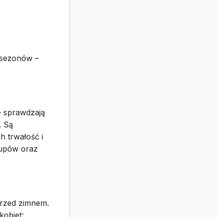
 sezonów –
– sprawdzają
. Są
ch trwałość i
kupów oraz
przed zimnem.
kobiet: