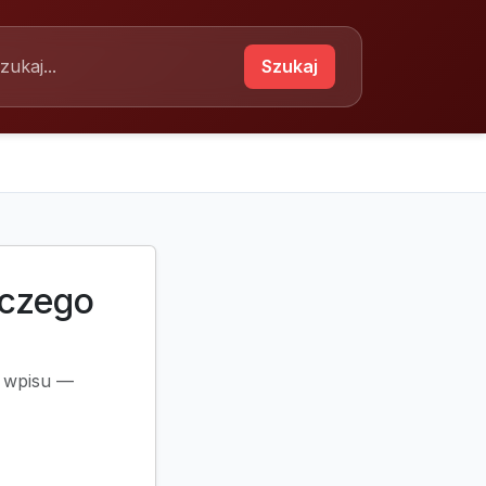
Szukaj
aczego
a wpisu —